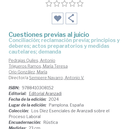
Cuestiones previas al juicio
conciliación; reclamación previa; principios y
deberes; actos preparatorios y medidas
cautelares; demanda
Pedrajas Quiles, Antonio
Trigueros Ramos, María Teresa
Orio González, María
Director/a
Sempere Navarro, Antonio V.
ISBN:
9788410308152
Editorial:
Editorial Aranzadi
Fecha de la edición:
2024
Lugar de la edición:
Pamplona. España
Colección:
Los Diez Esenciales de Aranzadi sobre el
Proceso Laboral
Encuadernación:
Rústica
Medidas:
23 cm