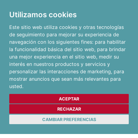
Utilizamos cookies
Este sitio web utiliza cookies y otras tecnologías
de seguimiento para mejorar su experiencia de
navegación con los siguientes fines:
para habilitar
la funcionalidad básica del sitio web
,
para brindar
una mejor experiencia en el sitio web
,
medir su
interés en nuestros productos y servicios y
personalizar las interacciones de marketing
,
para
mostrar anuncios que sean más relevantes para
usted
.
ACEPTAR
RECHAZAR
CAMBIAR PREFERENCIAS