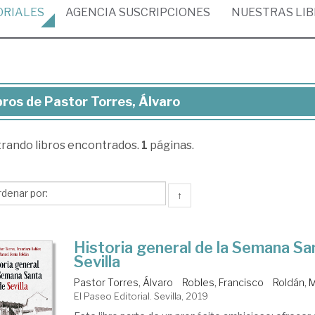
ORIALES
AGENCIA
SUSCRIPCIONES
NUESTRAS
LI
bros de Pastor Torres, Álvaro
ros
trando
libros encontrados.
1
páginas.
stor
res,
aro
↑
Historia general de la Semana Sa
Sevilla
Pastor Torres, Álvaro
Robles, Francisco
Roldán, 
El Paseo Editorial. Sevilla, 2019