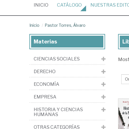
(CURRENT)
INICIO
CATÁLOGO
NUESTRAS
EDIT
Inicio
Pastor Torres, Álvaro
Materias
Li
Lib
de
CIENCIAS SOCIALES
Mos
Pa
Tor
DERECHO
Álv
ECONOMÍA
EMPRESA
HISTORIA Y CIENCIAS
HUMANAS
OTRAS CATEGORÍAS