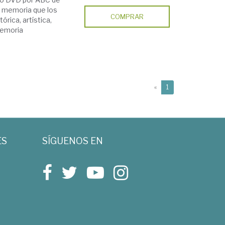
la memoria que los
COMPRAR
rica, artística,
 memoria
(current)
«
1
ES
SÍGUENOS EN