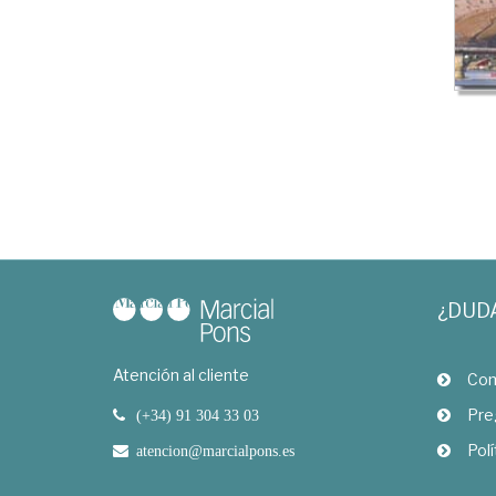
¿DUD
Atención al cliente
Com
Pre
(+34) 91 304 33 03
Polí
atencion@marcialpons.es