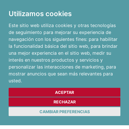
Utilizamos cookies
Este sitio web utiliza cookies y otras tecnologías
de seguimiento para mejorar su experiencia de
navegación con los siguientes fines:
para habilitar
la funcionalidad básica del sitio web
,
para brindar
una mejor experiencia en el sitio web
,
medir su
interés en nuestros productos y servicios y
personalizar las interacciones de marketing
,
para
mostrar anuncios que sean más relevantes para
usted
.
ACEPTAR
RECHAZAR
CAMBIAR PREFERENCIAS