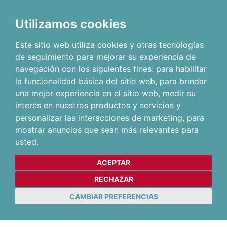
Utilizamos cookies
Este sitio web utiliza cookies y otras tecnologías
de seguimiento para mejorar su experiencia de
navegación con los siguientes fines:
para habilitar
la funcionalidad básica del sitio web
,
para brindar
una mejor experiencia en el sitio web
,
medir su
interés en nuestros productos y servicios y
personalizar las interacciones de marketing
,
para
mostrar anuncios que sean más relevantes para
usted
.
ACEPTAR
RECHAZAR
CAMBIAR PREFERENCIAS