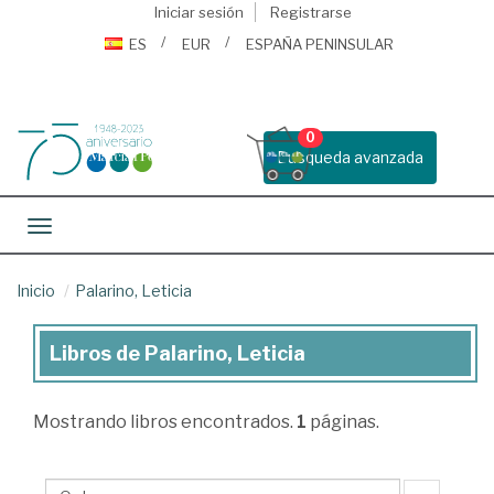
Iniciar sesión
Registrarse
ES
EUR
ESPAÑA PENINSULAR
0
Busqueda avanzada
Toggle navigation
Inicio
Palarino, Leticia
Libros de Palarino, Leticia
Libros
de
Mostrando
libros encontrados.
1
páginas.
Palarino,
Leticia