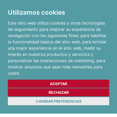
Utilizamos cookies
Este sitio web utiliza cookies y otras tecnologías
de seguimiento para mejorar su experiencia de
navegación con los siguientes fines:
para habilitar
la funcionalidad básica del sitio web
,
para brindar
una mejor experiencia en el sitio web
,
medir su
interés en nuestros productos y servicios y
personalizar las interacciones de marketing
,
para
mostrar anuncios que sean más relevantes para
usted
.
ACEPTAR
RECHAZAR
CAMBIAR PREFERENCIAS