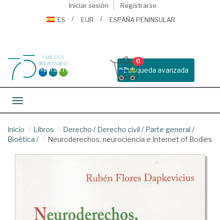
Iniciar sesión
Registrarse
ES
EUR
ESPAÑA PENINSULAR
0
Busqueda avanzada
Toggle navigation
Inicio
Libros
Derecho
/
Derecho civil
/
Parte general
/
Bioética
/
Neuroderechos, neurociencia e Internet of Bodies