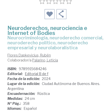
Neuroderechos, neurociencia e
Internet of Bodies
Neurocriminología, neuroderecho comercial,
neuroderecho político, neuroderecho
empresarial y neurolaboralística
Flores Dapkevicius, Rubén
Colaborador/a
Palarino, Leticia
ISBN:
9789915684246
Editorial:
Editorial B de f
Fecha de la edición:
2024
Lugar de la edición:
Ciudad Autónoma de Buenos Aires.
Argentina
Encuadernación:
Rústica
Medidas:
24 cm
Nº Pág.:
358
Idiomas:
Español