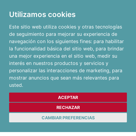
Utilizamos cookies
Este sitio web utiliza cookies y otras tecnologías
de seguimiento para mejorar su experiencia de
navegación con los siguientes fines:
para habilitar
la funcionalidad básica del sitio web
,
para brindar
una mejor experiencia en el sitio web
,
medir su
interés en nuestros productos y servicios y
personalizar las interacciones de marketing
,
para
mostrar anuncios que sean más relevantes para
usted
.
ACEPTAR
RECHAZAR
CAMBIAR PREFERENCIAS