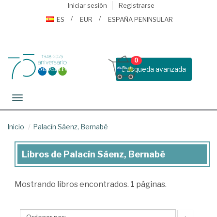
Iniciar sesión
Registrarse
ES
EUR
ESPAÑA PENINSULAR
0
Busqueda avanzada
Toggle navigation
Inicio
Palacín Sáenz, Bernabé
Libros de Palacín Sáenz, Bernabé
Libros
de
Mostrando
libros encontrados.
1
páginas.
Palacín
Sáenz,