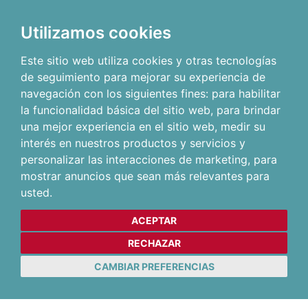
Utilizamos cookies
Este sitio web utiliza cookies y otras tecnologías
de seguimiento para mejorar su experiencia de
navegación con los siguientes fines:
para habilitar
la funcionalidad básica del sitio web
,
para brindar
una mejor experiencia en el sitio web
,
medir su
interés en nuestros productos y servicios y
personalizar las interacciones de marketing
,
para
mostrar anuncios que sean más relevantes para
usted
.
ACEPTAR
RECHAZAR
CAMBIAR PREFERENCIAS