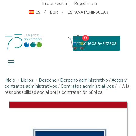
Iniciar sesión
Registrarse
ES
EUR
ESPAÑA PENINSULAR
0
Busqueda avanzada
Toggle navigation
Inicio
Libros
Derecho
/
Derecho administrativo
/
Actos y
contratos administrativos
/
Contratos administrativos
/
A la
responsabilidad social por la contratación pública