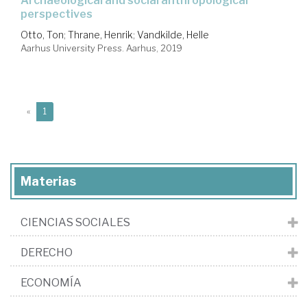
archaeological and social anthropological
perspectives
Otto, Ton
;
Thrane, Henrik
;
Vandkilde, Helle
Aarhus University Press. Aarhus, 2019
(current)
«
1
Materias
CIENCIAS SOCIALES
DERECHO
ECONOMÍA