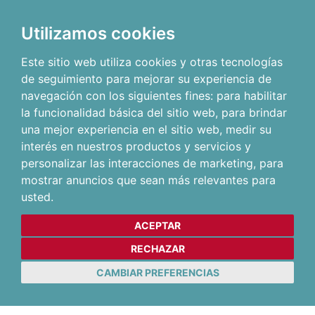
Utilizamos cookies
Este sitio web utiliza cookies y otras tecnologías
de seguimiento para mejorar su experiencia de
navegación con los siguientes fines:
para habilitar
la funcionalidad básica del sitio web
,
para brindar
una mejor experiencia en el sitio web
,
medir su
interés en nuestros productos y servicios y
personalizar las interacciones de marketing
,
para
mostrar anuncios que sean más relevantes para
usted
.
ACEPTAR
RECHAZAR
CAMBIAR PREFERENCIAS