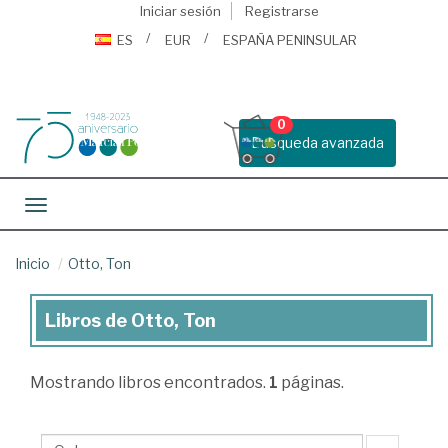
Iniciar sesión
Registrarse
ES
EUR
ESPAÑA PENINSULAR
0
Busqueda avanzada
Toggle navigation
Inicio
Otto, Ton
Libros de Otto, Ton
Libros
de
Mostrando
libros encontrados.
1
páginas.
Otto,
Ton