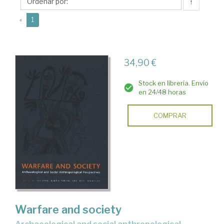
↑
(current)
«
1
34,90 €
Stock en librería. Envío
en 24/48 horas
COMPRAR
Warfare and society