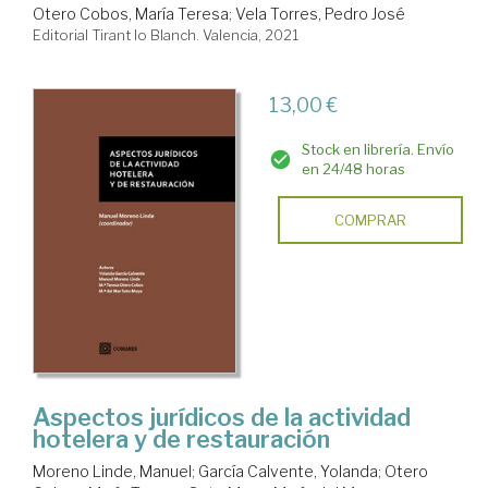
Otero Cobos, María Teresa
;
Vela Torres, Pedro José
Editorial Tirant lo Blanch. Valencia, 2021
13,00 €
Stock en librería. Envío
en 24/48 horas
COMPRAR
Aspectos jurídicos de la actividad
hotelera y de restauración
Moreno Linde, Manuel
;
García Calvente, Yolanda
;
Otero