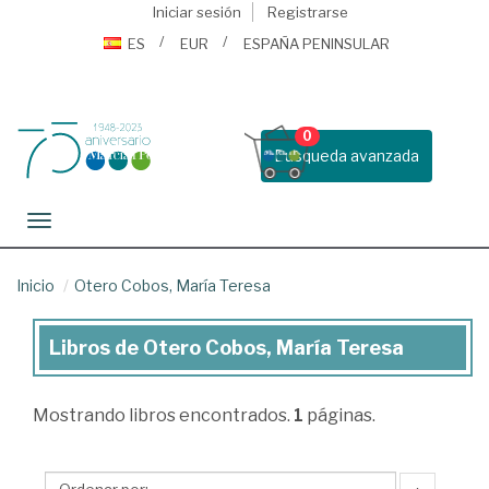
Iniciar sesión
Registrarse
ES
EUR
ESPAÑA PENINSULAR
0
Busqueda avanzada
Toggle navigation
Inicio
Otero Cobos, María Teresa
Libros de Otero Cobos, María Teresa
Libros
de
Mostrando
libros encontrados.
1
páginas.
Otero
Cobos,