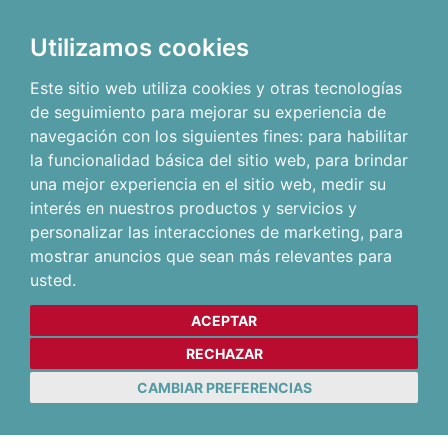
Utilizamos cookies
Este sitio web utiliza cookies y otras tecnologías
de seguimiento para mejorar su experiencia de
navegación con los siguientes fines:
para habilitar
la funcionalidad básica del sitio web
,
para brindar
una mejor experiencia en el sitio web
,
medir su
interés en nuestros productos y servicios y
personalizar las interacciones de marketing
,
para
mostrar anuncios que sean más relevantes para
usted
.
ACEPTAR
RECHAZAR
CAMBIAR PREFERENCIAS