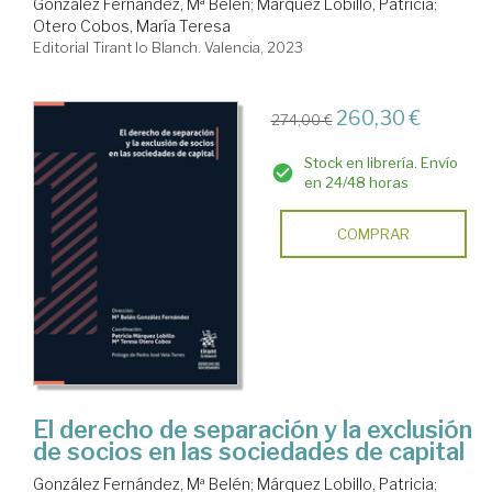
González Fernández, Mª Belén
;
Márquez Lobillo, Patricia
;
Otero Cobos, María Teresa
Editorial Tirant lo Blanch. Valencia, 2023
260,30 €
274,00 €
Stock en librería. Envío
en 24/48 horas
COMPRAR
El derecho de separación y la exclusión
de socios en las sociedades de capital
González Fernández, Mª Belén
;
Márquez Lobillo, Patricia
;