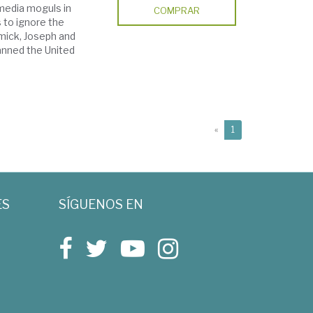
media moguls in
COMPRAR
s to ignore the
mick, Joseph and
anned the United
(current)
«
1
ES
SÍGUENOS EN