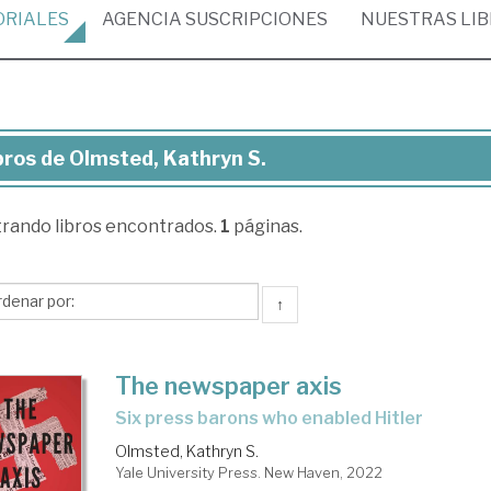
ORIALES
AGENCIA
SUSCRIPCIONES
NUESTRAS
LI
bros de Olmsted, Kathryn S.
ros
trando
libros encontrados.
1
páginas.
msted,
thryn
↑
The newspaper axis
six press barons who enabled Hitler
Olmsted, Kathryn S.
Yale University Press. New Haven, 2022