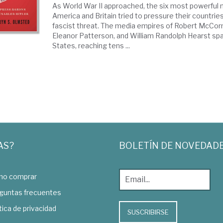
As World War II approached, the six most powerful 
America and Britain tried to pressure their countrie
fascist threat. The media empires of Robert McCor
Eleanor Patterson, and William Randolph Hearst sp
States, reaching tens ...
AS?
BOLETÍN DE NOVEDAD
o comprar
guntas frecuentes
tica de privacidad
SUSCRIBIRSE