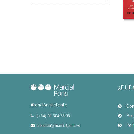
¿DUD
Atención al cliente
Com
Pre
(+34) 91 304 33 03
Polí
atencion@marcialpons.es