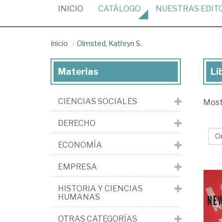
(CURRENT)
INICIO
CATÁLOGO
NUESTRAS
EDIT
Inicio
Olmsted, Kathryn S.
Materias
Li
Lib
de
CIENCIAS SOCIALES
Mos
Ol
Ka
DERECHO
S.
ECONOMÍA
EMPRESA
HISTORIA Y CIENCIAS
HUMANAS
OTRAS CATEGORÍAS