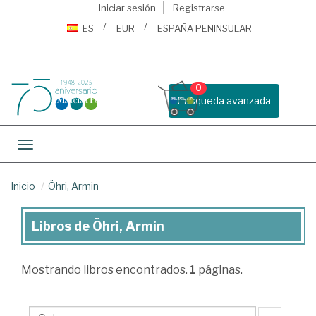
Iniciar sesión
Registrarse
ES
EUR
ESPAÑA PENINSULAR
0
Busqueda avanzada
Toggle navigation
Inicio
Öhri, Armin
Libros de Öhri, Armin
Libros
de
Mostrando
libros encontrados.
1
páginas.
Öhri,
Armin