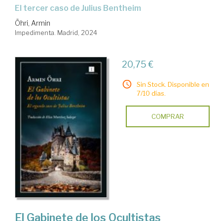
El tercer caso de Julius Bentheim
Öhri, Armin
Impedimenta. Madrid, 2024
20,75 €
Sin Stock. Disponible en
7/10 días.
COMPRAR
El Gabinete de los Ocultistas