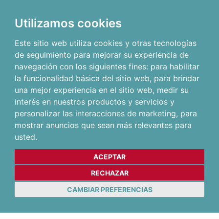
Utilizamos cookies
Este sitio web utiliza cookies y otras tecnologías
de seguimiento para mejorar su experiencia de
navegación con los siguientes fines:
para habilitar
la funcionalidad básica del sitio web
,
para brindar
una mejor experiencia en el sitio web
,
medir su
interés en nuestros productos y servicios y
personalizar las interacciones de marketing
,
para
mostrar anuncios que sean más relevantes para
usted
.
ACEPTAR
RECHAZAR
CAMBIAR PREFERENCIAS