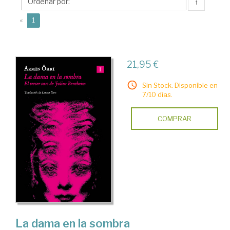
↑
(current)
«
1
21,95 €
Sin Stock. Disponible en
7/10 días.
COMPRAR
La dama en la sombra