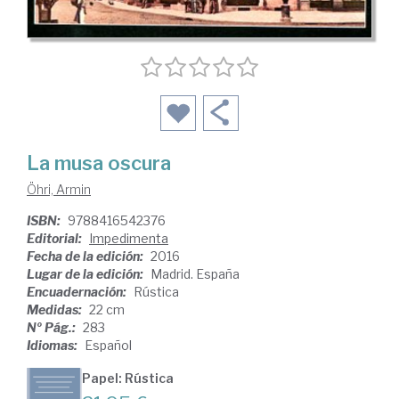
La musa oscura
Öhri, Armin
ISBN:
9788416542376
Editorial:
Impedimenta
Fecha de la edición:
2016
Lugar de la edición:
Madrid. España
Encuadernación:
Rústica
Medidas:
22 cm
Nº Pág.:
283
Idiomas:
Español
Papel: Rústica