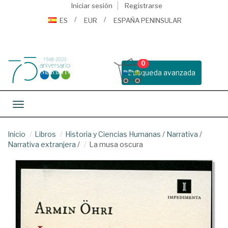
Iniciar sesión
Registrarse
ES
EUR
ESPAÑA PENINSULAR
0
Busqueda avanzada
Toggle navigation
Inicio
Libros
Historia y Ciencias Humanas
/
Narrativa
/
Narrativa extranjera
/
La musa oscura