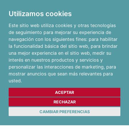
Utilizamos cookies
Este sitio web utiliza cookies y otras tecnologías
de seguimiento para mejorar su experiencia de
navegación con los siguientes fines:
para habilitar
la funcionalidad básica del sitio web
,
para brindar
una mejor experiencia en el sitio web
,
medir su
interés en nuestros productos y servicios y
personalizar las interacciones de marketing
,
para
mostrar anuncios que sean más relevantes para
usted
.
ACEPTAR
RECHAZAR
CAMBIAR PREFERENCIAS