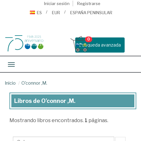
Iniciar sesión
Registrarse
ES
EUR
ESPAÑA PENINSULAR
0
Busqueda avanzada
Toggle navigation
Inicio
O'connor ,M.
Libros de O'connor ,M.
Libros
de
Mostrando
libros encontrados.
1
páginas.
O'connor
,M.