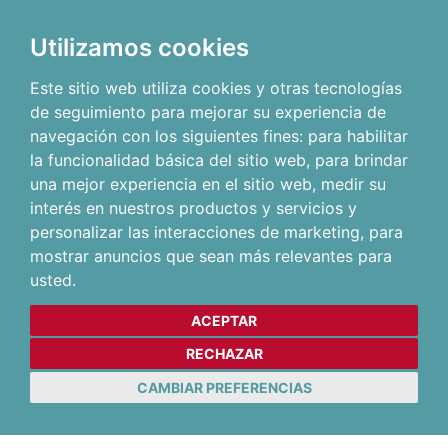
Utilizamos cookies
Este sitio web utiliza cookies y otras tecnologías
de seguimiento para mejorar su experiencia de
navegación con los siguientes fines:
para habilitar
la funcionalidad básica del sitio web
,
para brindar
una mejor experiencia en el sitio web
,
medir su
interés en nuestros productos y servicios y
personalizar las interacciones de marketing
,
para
mostrar anuncios que sean más relevantes para
usted
.
ACEPTAR
RECHAZAR
CAMBIAR PREFERENCIAS