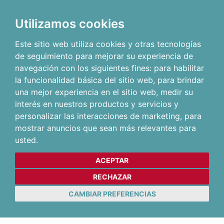
Utilizamos cookies
Este sitio web utiliza cookies y otras tecnologías
de seguimiento para mejorar su experiencia de
navegación con los siguientes fines:
para habilitar
la funcionalidad básica del sitio web
,
para brindar
una mejor experiencia en el sitio web
,
medir su
interés en nuestros productos y servicios y
personalizar las interacciones de marketing
,
para
mostrar anuncios que sean más relevantes para
usted
.
ACEPTAR
RECHAZAR
CAMBIAR PREFERENCIAS