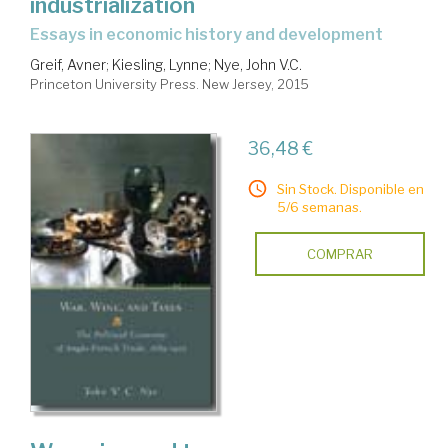
industrialization
essays in economic history and development
Greif, Avner
;
Kiesling, Lynne
;
Nye, John V.C.
Princeton University Press. New Jersey, 2015
36,48 €
Sin Stock. Disponible en
5/6 semanas.
COMPRAR