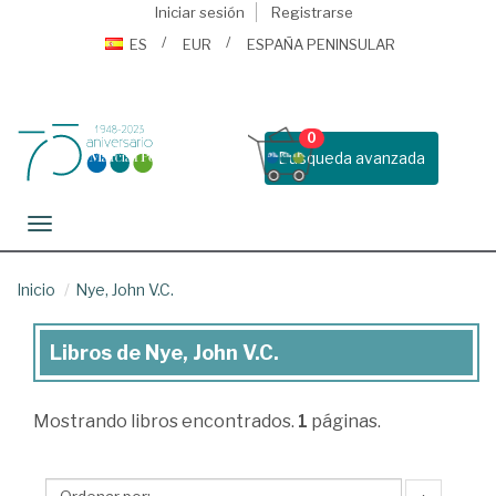
Iniciar sesión
Registrarse
ES
EUR
ESPAÑA PENINSULAR
0
Busqueda avanzada
Toggle navigation
Inicio
Nye, John V.C.
Libros de Nye, John V.C.
Libros
de
Mostrando
libros encontrados.
1
páginas.
Nye,
John