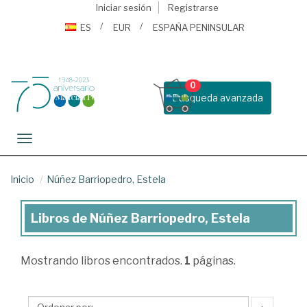
Iniciar sesión
Registrarse
ES
EUR
ESPAÑA PENINSULAR
0
Busqueda avanzada
Toggle navigation
Inicio
Núñez Barriopedro, Estela
Libros de Núñez Barriopedro, Estela
Libros
de
Mostrando
libros encontrados.
1
páginas.
Núñez
Barriopedro,