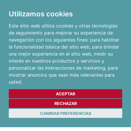
Utilizamos cookies
Este sitio web utiliza cookies y otras tecnologías
de seguimiento para mejorar su experiencia de
navegación con los siguientes fines:
para habilitar
la funcionalidad básica del sitio web
,
para brindar
una mejor experiencia en el sitio web
,
medir su
interés en nuestros productos y servicios y
personalizar las interacciones de marketing
,
para
mostrar anuncios que sean más relevantes para
usted
.
ACEPTAR
RECHAZAR
CAMBIAR PREFERENCIAS