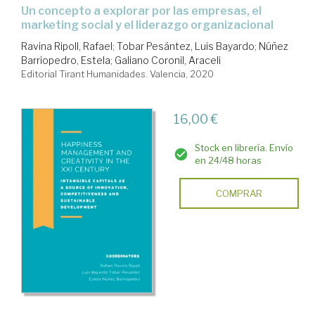
Un concepto a explorar por las empresas, el
marketing social y el liderazgo organizacional
Ravina Ripoll, Rafael
;
Tobar Pesántez, Luis Bayardo
;
Núñez
Barriopedro, Estela
;
Galiano Coronil, Araceli
Editorial Tirant Humanidades. Valencia, 2020
16,00 €
Stock en librería. Envío
en 24/48 horas
COMPRAR