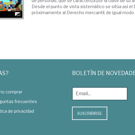
de personas, que se caracteriza por la clase de su ac
Desde el punto de vista sistemático se sitúa así el
próximamente al Derecho mercantil; de igual modo q
AS?
BOLETÍN DE NOVEDAD
o comprar
guntas frecuentes
tica de privacidad
SUSCRIBIRSE