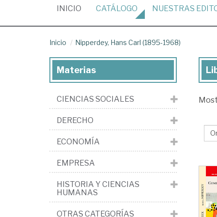
(CURRENT)
INICIO
CATÁLOGO
NUESTRAS
EDIT
Inicio
Nipperdey, Hans Carl (1895-1968)
Materias
Li
Lib
de
CIENCIAS SOCIALES
Mos
Nip
Ha
DERECHO
Car
ECONOMÍA
(1
19
EMPRESA
HISTORIA Y CIENCIAS
HUMANAS
OTRAS CATEGORÍAS