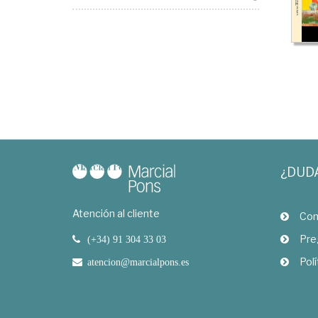
¿DUD
Atención al cliente
Com
Pre
(+34) 91 304 33 03
Polí
atencion@marcialpons.es