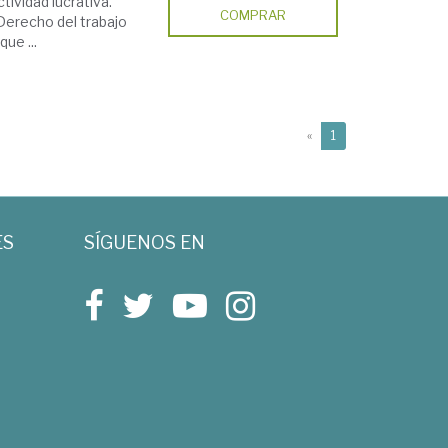
tividad lucrativa.
COMPRAR
 Derecho del trabajo
ue ...
(current)
«
1
ES
SÍGUENOS EN