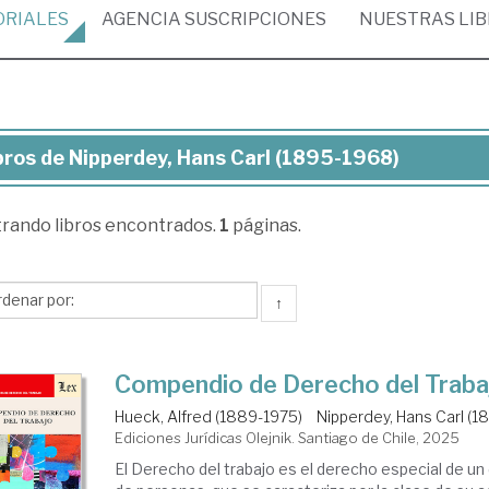
ORIALES
AGENCIA
SUSCRIPCIONES
NUESTRAS
LI
bros de Nipperdey, Hans Carl (1895-1968)
ros
trando
libros encontrados.
1
páginas.
perdey,
ns
l
↑
895-
68)
Compendio de Derecho del Traba
Hueck, Alfred (1889-1975)
Nipperdey, Hans Carl (1
Ediciones Jurídicas Olejnik. Santiago de Chile, 2025
El Derecho del trabajo es el derecho especial de u