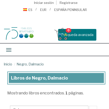
Iniciar sesión
Registrarse
ES
EUR
ESPAÑA PENINSULAR
0
Busqueda avanzada
Toggle navigation
Inicio
Negro, Dalmacio
Libros de Negro, Dalmacio
Libros
de
Mostrando
libros encontrados.
1
páginas.
Negro,
Dalmacio