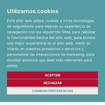
Utilizamos cookies
Este sitio web utiliza cookies y otras tecnologías
de seguimiento para mejorar su experiencia de
navegación con los siguientes fines:
para habilitar
la funcionalidad básica del sitio web
,
para brindar
una mejor experiencia en el sitio web
,
medir su
interés en nuestros productos y servicios y
personalizar las interacciones de marketing
,
para
mostrar anuncios que sean más relevantes para
usted
.
ACEPTAR
RECHAZAR
CAMBIAR PREFERENCIAS