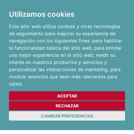
Utilizamos cookies
Este sitio web utiliza cookies y otras tecnologías
de seguimiento para mejorar su experiencia de
navegación con los siguientes fines:
para habilitar
la funcionalidad básica del sitio web
,
para brindar
una mejor experiencia en el sitio web
,
medir su
interés en nuestros productos y servicios y
personalizar las interacciones de marketing
,
para
mostrar anuncios que sean más relevantes para
usted
.
ACEPTAR
RECHAZAR
CAMBIAR PREFERENCIAS