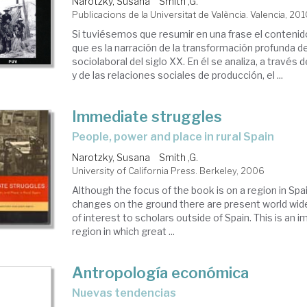
Narotzky, Susana
Smith ,G.
Publicacions de la Universitat de València. Valencia, 20
Si tuviésemos que resumir en una frase el contenido 
que es la narración de la transformación profunda de
sociolaboral del siglo XX. En él se analiza, a través d
y de las relaciones sociales de producción, el ...
Immediate struggles
people, power and place in rural Spain
Narotzky, Susana
Smith ,G.
University of California Press. Berkeley, 2006
Although the focus of the book is on a region in Spa
changes on the ground there are present world wi
of interest to scholars outside of Spain. This is an i
region in which great ...
Antropología económica
nuevas tendencias