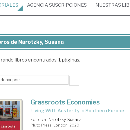
ORIALES
AGENCIA
SUSCRIPCIONES
NUESTRAS
LI
bros de Narotzky, Susana
ros
trando
libros encontrados.
1
páginas.
otzky,
sana
↑
Grassroots Economies
Living With Austerity in Southern Europe
Editor/a .
Narotzky, Susana
Pluto Press. London, 2020