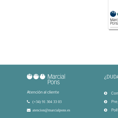
¿DUD
Atención al cliente
Com
Pre
(+34) 91 304 33 03
Polí
atencion@marcialpons.es