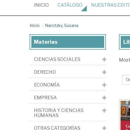
(CURRENT)
INICIO
CATÁLOGO
NUESTRAS
EDIT
Inicio
Narotzky, Susana
Materias
Li
Lib
de
CIENCIAS SOCIALES
Mos
Nar
Su
DERECHO
ECONOMÍA
EMPRESA
HISTORIA Y CIENCIAS
HUMANAS
OTRAS CATEGORÍAS