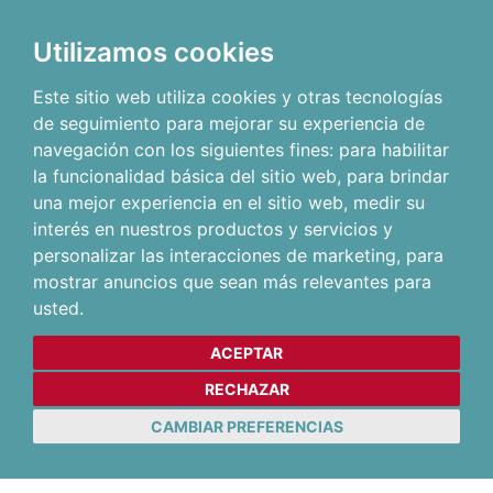
Utilizamos cookies
Este sitio web utiliza cookies y otras tecnologías
de seguimiento para mejorar su experiencia de
navegación con los siguientes fines:
para habilitar
la funcionalidad básica del sitio web
,
para brindar
una mejor experiencia en el sitio web
,
medir su
interés en nuestros productos y servicios y
personalizar las interacciones de marketing
,
para
mostrar anuncios que sean más relevantes para
usted
.
ACEPTAR
RECHAZAR
CAMBIAR PREFERENCIAS