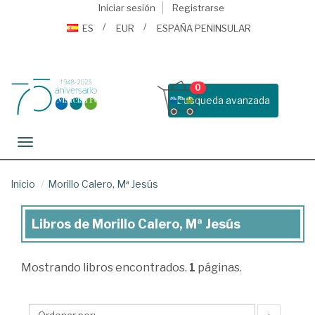
Iniciar sesión
Registrarse
ES
EUR
ESPAÑA PENINSULAR
0
Busqueda avanzada
Toggle navigation
Inicio
Morillo Calero, Mª Jesús
Libros de Morillo Calero, Mª Jesús
Libros
de
Mostrando
libros encontrados.
1
páginas.
Morillo
Calero,