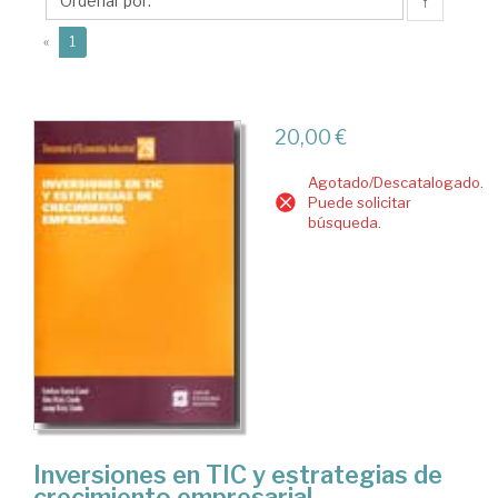
Mª
↑
Jesús
(current)
«
1
20,00 €
Agotado/Descatalogado.
Puede solicitar
búsqueda.
Inversiones en TIC y estrategias de
crecimiento empresarial