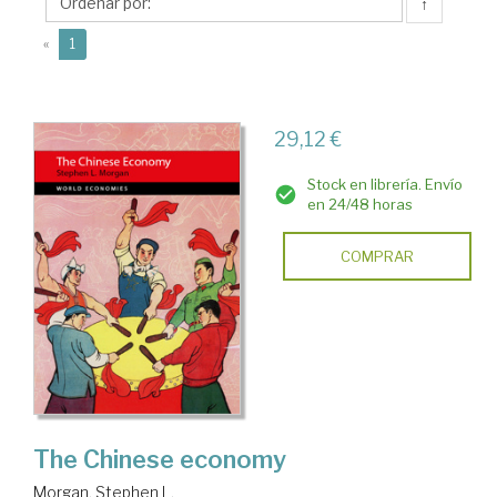
L.
↑
(current)
«
1
29,12 €
Stock en librería. Envío
en 24/48 horas
COMPRAR
The Chinese economy
Morgan, Stephen L.