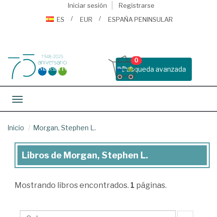
Iniciar sesión
Registrarse
ES
EUR
ESPAÑA PENINSULAR
0
Busqueda avanzada
Toggle navigation
Inicio
Morgan, Stephen L.
Libros de Morgan, Stephen L.
Libros
de
Mostrando
libros encontrados.
1
páginas.
Morgan,
Stephen