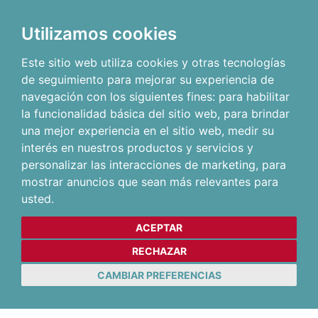
Utilizamos cookies
Este sitio web utiliza cookies y otras tecnologías
de seguimiento para mejorar su experiencia de
navegación con los siguientes fines:
para habilitar
la funcionalidad básica del sitio web
,
para brindar
una mejor experiencia en el sitio web
,
medir su
interés en nuestros productos y servicios y
personalizar las interacciones de marketing
,
para
mostrar anuncios que sean más relevantes para
usted
.
ACEPTAR
RECHAZAR
CAMBIAR PREFERENCIAS