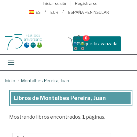
Iniciar sesión
Registrarse
ES
EUR
ESPAÑA PENINSULAR
0
Busqueda avanzada
Toggle navigation
Inicio
Montalbes Pereira, Juan
Libros de Montalbes Pereira, Juan
Libros
de
Mostrando
libros encontrados.
1
páginas.
Montalbes
Pereira,