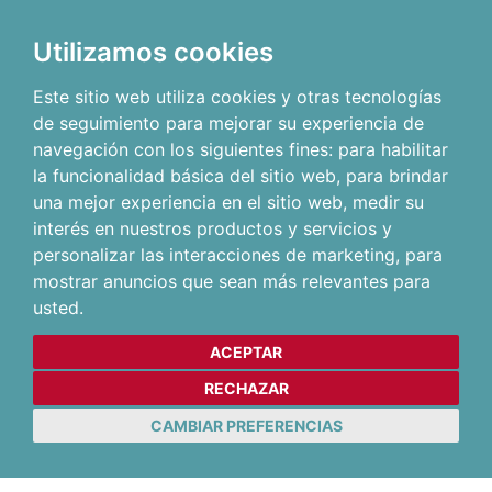
Utilizamos cookies
Este sitio web utiliza cookies y otras tecnologías
de seguimiento para mejorar su experiencia de
navegación con los siguientes fines:
para habilitar
la funcionalidad básica del sitio web
,
para brindar
una mejor experiencia en el sitio web
,
medir su
interés en nuestros productos y servicios y
personalizar las interacciones de marketing
,
para
mostrar anuncios que sean más relevantes para
usted
.
ACEPTAR
RECHAZAR
CAMBIAR PREFERENCIAS