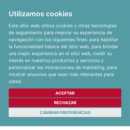
Utilizamos cookies
Este sitio web utiliza cookies y otras tecnologías
de seguimiento para mejorar su experiencia de
navegación con los siguientes fines:
para habilitar
la funcionalidad básica del sitio web
,
para brindar
una mejor experiencia en el sitio web
,
medir su
interés en nuestros productos y servicios y
personalizar las interacciones de marketing
,
para
mostrar anuncios que sean más relevantes para
usted
.
ACEPTAR
RECHAZAR
CAMBIAR PREFERENCIAS