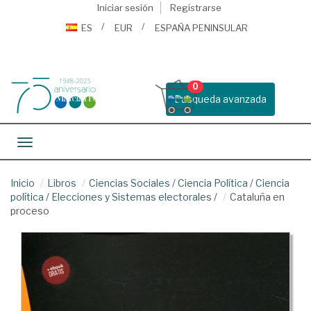
Iniciar sesión
Registrarse
ES
EUR
ESPAÑA PENINSULAR
0
Busqueda avanzada
Toggle navigation
Inicio
Libros
Ciencias Sociales
/
Ciencia Política
/
Ciencia
política
/
Elecciones y Sistemas electorales
/
Cataluña en
proceso