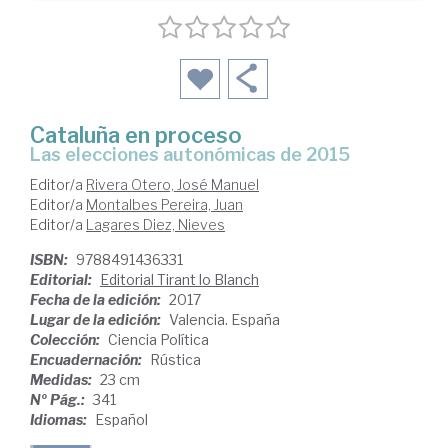
Cataluña en proceso
las elecciones autonómicas de 2015
Editor/a
Rivera Otero, José Manuel
Editor/a
Montalbes Pereira, Juan
Editor/a
Lagares Diez, Nieves
ISBN:
9788491436331
Editorial:
Editorial Tirant lo Blanch
Fecha de la edición:
2017
Lugar de la edición:
Valencia. España
Colección:
Ciencia Política
Encuadernación:
Rústica
Medidas:
23 cm
Nº Pág.:
341
Idiomas:
Español