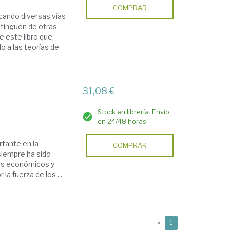
COMPRAR
cando diversas vías
stinguen de otras
e este libro que,
o a las teorías de
31,08 €
Stock en librería. Envío
en 24/48 horas
rtante en la
COMPRAR
siempre ha sido
tes económicos y
a fuerza de los ...
(current)
«
1