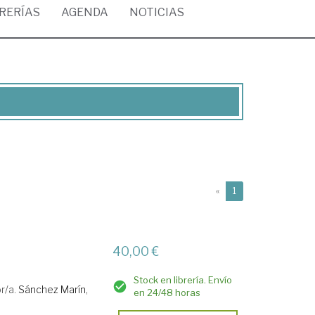
BRERÍAS
AGENDA
NOTICIAS
(current)
«
1
40,00 €
Stock en librería. Envío
r/a.
Sánchez Marín,
en 24/48 horas