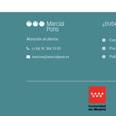
¿DUD
Atención al cliente
Com
Pre
(+34) 91 304 33 03
Polí
atencion@marcialpons.es