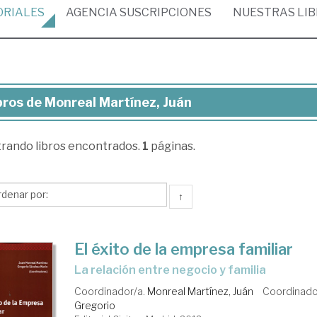
ORIALES
AGENCIA
SUSCRIPCIONES
NUESTRAS
LI
bros de Monreal Martínez, Juán
ros
trando
libros encontrados.
1
páginas.
nreal
tínez,
án
↑
El éxito de la empresa familiar
la relación entre negocio y familia
Coordinador/a.
Monreal Martínez, Juán
Coordinado
Gregorio