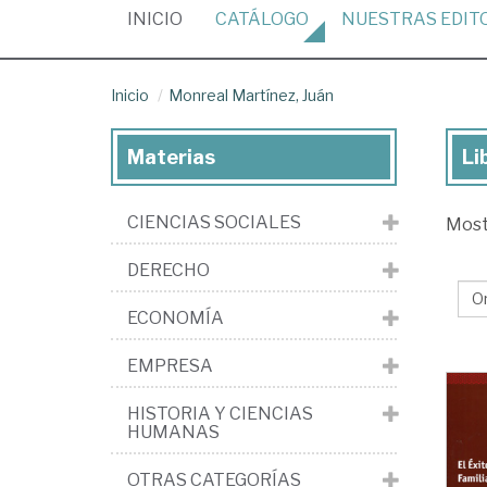
(CURRENT)
INICIO
CATÁLOGO
NUESTRAS
EDIT
Inicio
Monreal Martínez, Juán
Materias
Li
Lib
de
CIENCIAS SOCIALES
Mos
Mo
Mar
DERECHO
Ju
ECONOMÍA
EMPRESA
HISTORIA Y CIENCIAS
HUMANAS
OTRAS CATEGORÍAS