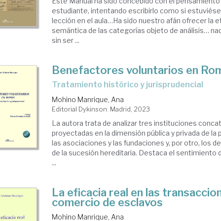
Este Manual ha sido concebido con el pensamiento
estudiante, intentando escribirlo como si estuviés
lección en el aula…Ha sido nuestro afán ofrecer la e
semántica de las categorías objeto de análisis… nad
sin ser ...
Benefactores voluntarios en Ro
tratamiento histórico y jurisprudencial
Mohino Manrique, Ana
Editorial Dykinson. Madrid, 2023
La autora trata de analizar tres instituciones conca
proyectadas en la dimen­sión pública y privada de la 
las asociaciones y las fundaciones y, por otro, los 
de la sucesión hereditaria. Destaca el sentimiento 
...
La eficacia real en las transaccio
comercio de esclavos
Mohino Manrique, Ana