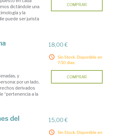
 puesto en cada
COMPRAR
emos dictándole una
timología y la
ie puede ser jurista
ma
18,00 €
Sin Stock. Disponible en
7/10 días.
tenadas, y
COMPRAR
persona: por un lado,
derechos derivados
de “pertenencia a la
nes del
15,00 €
Sin Stock. Disponible en