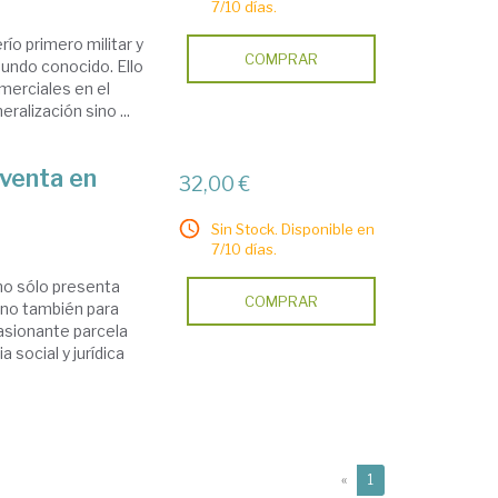
7/10 días.
río primero militar y
COMPRAR
mundo conocido. Ello
merciales en el
alización sino ...
venta en
32,00 €
Sin Stock. Disponible en
7/10 días.
 no sólo presenta
COMPRAR
ino también para
pasionante parcela
 social y jurídica
(current)
«
1