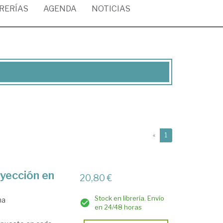
BRERÍAS
AGENDA
NOTICIAS
(current)
«
1
yección en
20,80 €
Stock en librería. Envío
na
en 24/48 horas