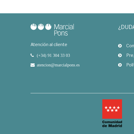
¿DUD
Atención al cliente
Com
Pre
(+34) 91 304 33 03
Polí
atencion@marcialpons.es