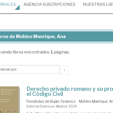
ORIALES
AGENCIA
SUSCRIPCIONES
NUESTRAS
LI
bros de Mohino Manrique, Ana
ros
trando
libros encontrados.
1
páginas.
hino
nrique,
a
↑
Derecho privado romano y su pro
el Código Civil
Fernández de Buján, Federico
Mohino Manrique, A
Editorial Dykinson. Madrid, 2024