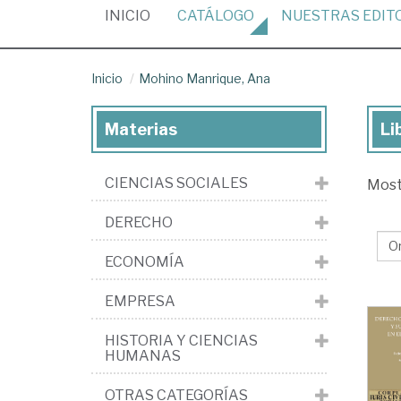
(CURRENT)
INICIO
CATÁLOGO
NUESTRAS
EDIT
Inicio
Mohino Manrique, Ana
Materias
Li
Lib
de
CIENCIAS SOCIALES
Mos
Mo
Ma
DERECHO
An
ECONOMÍA
EMPRESA
HISTORIA Y CIENCIAS
HUMANAS
OTRAS CATEGORÍAS