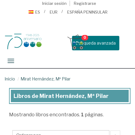
Iniciar sesión
Registrarse
ES
EUR
ESPAÑA PENINSULAR
0
Busqueda avanzada
Toggle navigation
Inicio
Mirat Hernández, Mª Pilar
Libros de Mirat Hernández, Mª Pilar
Libros
de
Mostrando
libros encontrados.
1
páginas.
Mirat
Hernández,