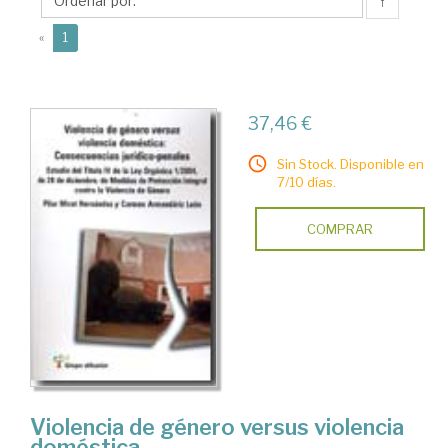
Mª
↑
Pilar
(current)
«
1
37,46 €
Sin Stock. Disponible en
7/10 días.
COMPRAR
Violencia de género versus violencia
doméstica