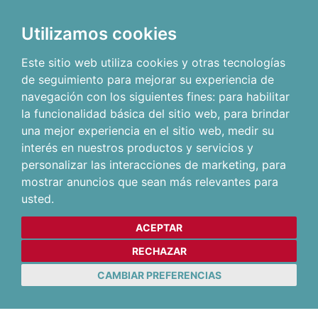
Utilizamos cookies
Este sitio web utiliza cookies y otras tecnologías
de seguimiento para mejorar su experiencia de
navegación con los siguientes fines:
para habilitar
la funcionalidad básica del sitio web
,
para brindar
una mejor experiencia en el sitio web
,
medir su
interés en nuestros productos y servicios y
personalizar las interacciones de marketing
,
para
mostrar anuncios que sean más relevantes para
usted
.
ACEPTAR
RECHAZAR
CAMBIAR PREFERENCIAS