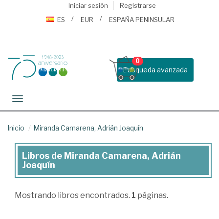
Iniciar sesión
Registrarse
ES
EUR
ESPAÑA PENINSULAR
0
Busqueda avanzada
Toggle navigation
Inicio
Miranda Camarena, Adrián Joaquín
Libros de Miranda Camarena, Adrián
Libros
Joaquín
de
Miranda
Mostrando
libros encontrados.
1
páginas.
Camarena,