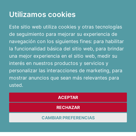
Utilizamos cookies
Este sitio web utiliza cookies y otras tecnologías
de seguimiento para mejorar su experiencia de
navegación con los siguientes fines:
para habilitar
la funcionalidad básica del sitio web
,
para brindar
una mejor experiencia en el sitio web
,
medir su
interés en nuestros productos y servicios y
personalizar las interacciones de marketing
,
para
mostrar anuncios que sean más relevantes para
usted
.
ACEPTAR
RECHAZAR
CAMBIAR PREFERENCIAS