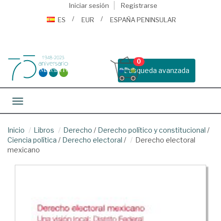
Iniciar sesión
Registrarse
ES
EUR
ESPAÑA PENINSULAR
0
Busqueda avanzada
Toggle navigation
Inicio
Libros
Derecho
/
Derecho político y constitucional
/
Ciencia política
/
Derecho electoral
/
Derecho electoral
mexicano