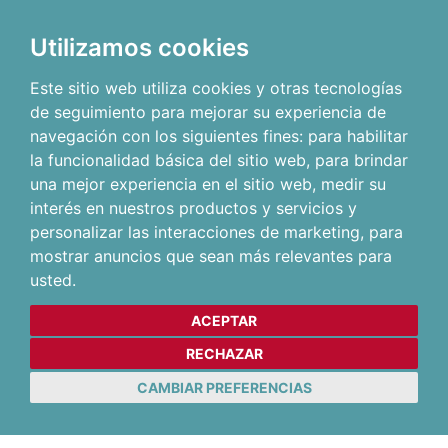
Utilizamos cookies
Este sitio web utiliza cookies y otras tecnologías
de seguimiento para mejorar su experiencia de
navegación con los siguientes fines:
para habilitar
la funcionalidad básica del sitio web
,
para brindar
una mejor experiencia en el sitio web
,
medir su
interés en nuestros productos y servicios y
personalizar las interacciones de marketing
,
para
mostrar anuncios que sean más relevantes para
usted
.
ACEPTAR
RECHAZAR
CAMBIAR PREFERENCIAS