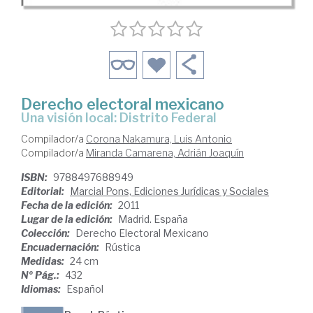
Derecho electoral mexicano
una visión local: Distrito Federal
Compilador/a
Corona Nakamura, Luis Antonio
Compilador/a
Miranda Camarena, Adrián Joaquín
ISBN:
9788497688949
Editorial:
Marcial Pons, Ediciones Jurídicas y Sociales
Fecha de la edición:
2011
Lugar de la edición:
Madrid. España
Colección:
Derecho Electoral Mexicano
Encuadernación:
Rústica
Medidas:
24 cm
Nº Pág.:
432
Idiomas:
Español