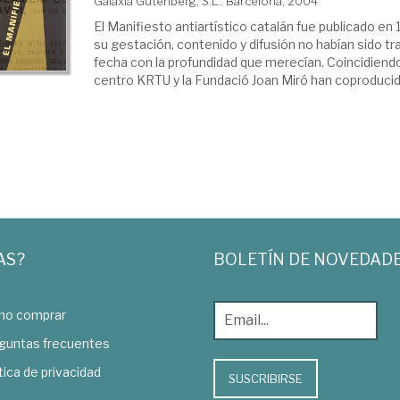
Galaxia Gutenberg, S.L.. Barcelona, 2004
El Manifiesto antiartístico catalán fue publicado en 
su gestación, contenido y difusión no habían sido tr
fecha con la profundidad que merecían. Coincidiendo 
centro KRTU y la Fundació Joan Miró han coproducido
AS?
BOLETÍN DE NOVEDAD
o comprar
guntas frecuentes
tica de privacidad
SUSCRIBIRSE