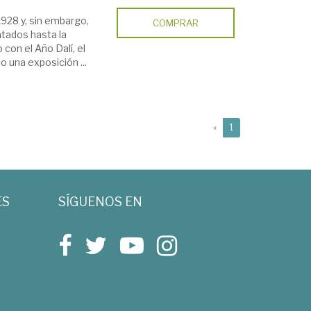
1928 y, sin embargo,
COMPRAR
atados hasta la
con el Año Dalí, el
 una exposición ...
(current)
«
1
ES
SÍGUENOS EN