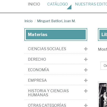
(CURRENT)
INICIO
CATÁLOGO
NUESTRAS
EDIT
Inicio
Minguet Batllori, Joan M.
Materias
Li
Lib
de
CIENCIAS SOCIALES
Mos
Mi
Bat
DERECHO
Jo
ECONOMÍA
M.
EMPRESA
HISTORIA Y CIENCIAS
HUMANAS
OTRAS CATEGORÍAS