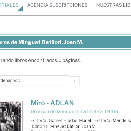
ORIALES
AGENCIA
SUSCRIPCIONES
NUESTRAS
LI
bros de Minguet Batllori, Joan M.
ros
trando
libros encontrados.
1
páginas.
nguet
llori,
an
↑
Miró - ADLAN
un arxiu de la modernitat (1932-1936)
Editor/a .
Gómez Pradas, Muriel
Editor/a .
Mendelso
Editor/a .
Minguet Batllori, Joan M.