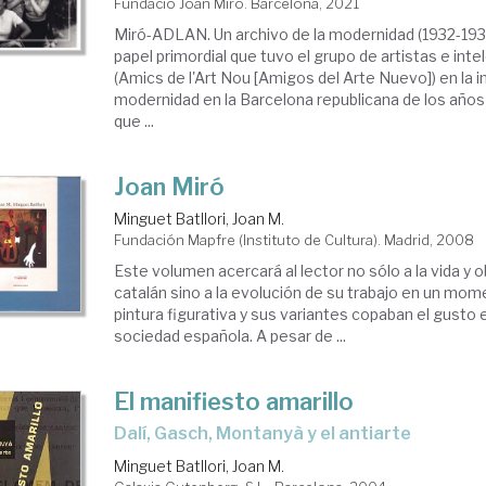
Fundació Joan Miró. Barcelona, 2021
Miró-ADLAN. Un archivo de la modernidad (1932-193
papel primordial que tuvo el grupo de artistas e in
(Amics de l'Art Nou [Amigos del Arte Nuevo]) en la i
modernidad en la Barcelona republicana de los años 
que ...
Joan Miró
Minguet Batllori, Joan M.
Fundación Mapfre (Instituto de Cultura). Madrid, 2008
Este volumen acercará al lector no sólo a la vida y o
catalán sino a la evolución de su trabajo en un mome
pintura figurativa y sus variantes copaban el gusto 
sociedad española. A pesar de ...
El manifiesto amarillo
Dalí, Gasch, Montanyà y el antiarte
Minguet Batllori, Joan M.