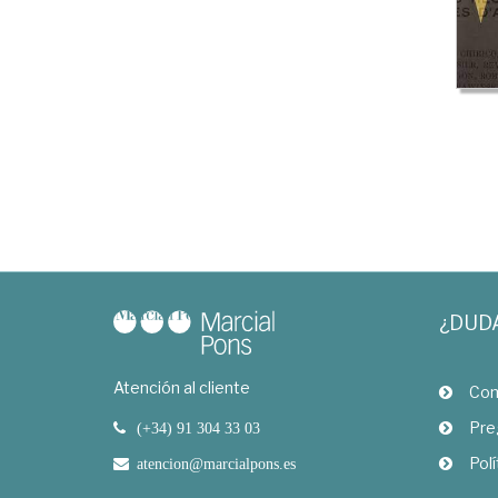
¿DUD
Atención al cliente
Com
Pre
(+34) 91 304 33 03
Polí
atencion@marcialpons.es