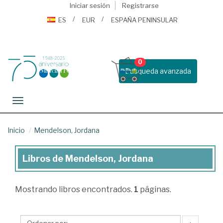
Iniciar sesión
Registrarse
ES
EUR
ESPAÑA PENINSULAR
0
Busqueda avanzada
Toggle navigation
Inicio
Mendelson, Jordana
Libros de Mendelson, Jordana
Libros
de
Mostrando
libros encontrados.
1
páginas.
Mendelson,
Jordana