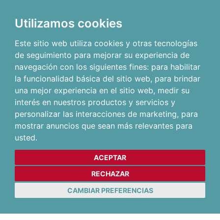
Utilizamos cookies
Este sitio web utiliza cookies y otras tecnologías
de seguimiento para mejorar su experiencia de
navegación con los siguientes fines:
para habilitar
la funcionalidad básica del sitio web
,
para brindar
una mejor experiencia en el sitio web
,
medir su
interés en nuestros productos y servicios y
personalizar las interacciones de marketing
,
para
mostrar anuncios que sean más relevantes para
usted
.
ACEPTAR
RECHAZAR
CAMBIAR PREFERENCIAS