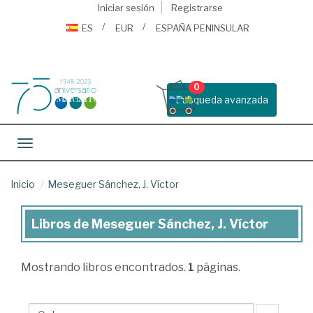
Iniciar sesión
Registrarse
ES
EUR
ESPAÑA PENINSULAR
0
Busqueda avanzada
Toggle navigation
Inicio
Meseguer Sánchez, J. Víctor
Libros de Meseguer Sánchez, J. Víctor
Libros
de
Mostrando
libros encontrados.
1
páginas.
Meseguer
Sánchez,