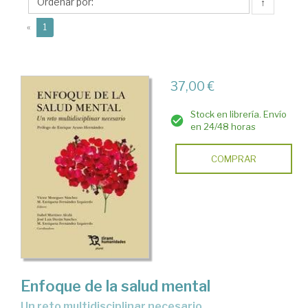
J.
↑
Víctor
(current)
«
1
37,00 €
Stock en librería. Envío
en 24/48 horas
COMPRAR
Enfoque de la salud mental
Un reto multidisciplinar necesario