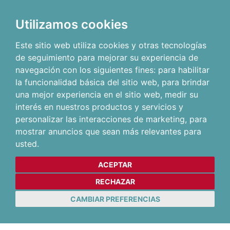
Utilizamos cookies
Este sitio web utiliza cookies y otras tecnologías
de seguimiento para mejorar su experiencia de
navegación con los siguientes fines:
para habilitar
la funcionalidad básica del sitio web
,
para brindar
una mejor experiencia en el sitio web
,
medir su
interés en nuestros productos y servicios y
personalizar las interacciones de marketing
,
para
mostrar anuncios que sean más relevantes para
usted
.
ACEPTAR
RECHAZAR
CAMBIAR PREFERENCIAS