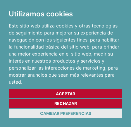
Utilizamos cookies
Este sitio web utiliza cookies y otras tecnologías
de seguimiento para mejorar su experiencia de
navegación con los siguientes fines:
para habilitar
la funcionalidad básica del sitio web
,
para brindar
una mejor experiencia en el sitio web
,
medir su
interés en nuestros productos y servicios y
personalizar las interacciones de marketing
,
para
mostrar anuncios que sean más relevantes para
usted
.
ACEPTAR
RECHAZAR
CAMBIAR PREFERENCIAS