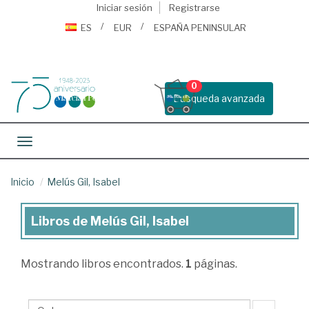
Iniciar sesión
Registrarse
ES
EUR
ESPAÑA PENINSULAR
0
Busqueda avanzada
Toggle navigation
Inicio
Melús Gil, Isabel
Libros de Melús Gil, Isabel
Libros
de
Mostrando
libros encontrados.
1
páginas.
Melús
Gil,