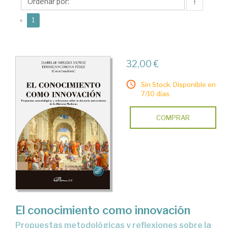
Isabel
↑
Mª
(current)
«
1
32,00 €
Sin Stock. Disponible en
7/10 días.
COMPRAR
El conocimiento como innovación
propuestas metodológicas y reflexiones sobre la