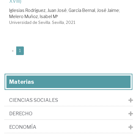
XVIII)
Iglesias Rodríguez, Juan José
;
García Bernal, José Jaime
;
Melero Muñoz, Isabel Mª
Universidad de Sevilla. Sevilla, 2021
(current)
«
1
Materias
CIENCIAS SOCIALES
DERECHO
ECONOMÍA