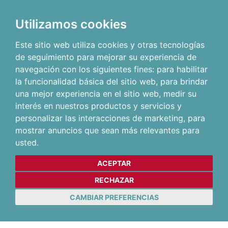
Utilizamos cookies
Este sitio web utiliza cookies y otras tecnologías
de seguimiento para mejorar su experiencia de
navegación con los siguientes fines:
para habilitar
la funcionalidad básica del sitio web
,
para brindar
una mejor experiencia en el sitio web
,
medir su
interés en nuestros productos y servicios y
personalizar las interacciones de marketing
,
para
mostrar anuncios que sean más relevantes para
usted
.
ACEPTAR
RECHAZAR
CAMBIAR PREFERENCIAS