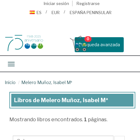
Iniciar sesión
Registrarse
ES
EUR
ESPAÑA PENINSULAR
0
Busqueda avanzada
Toggle navigation
Inicio
Melero Muñoz, Isabel Mª
Libros de Melero Muñoz, Isabel Mª
Libros
de
Mostrando
libros encontrados.
1
páginas.
Melero
Muñoz,