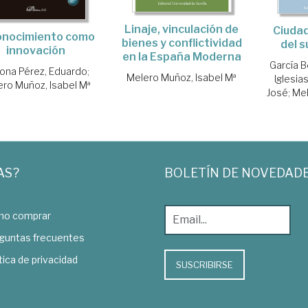
Linaje, vinculación de
Ciudad
conocimiento como
bienes y conflictividad
del s
innovación
en la España Moderna
García B
ona Pérez, Eduardo
;
Melero Muñoz, Isabel Mª
Iglesia
ero Muñoz, Isabel Mª
José
;
Mel
AS?
BOLETÍN DE NOVEDAD
o comprar
guntas frecuentes
tica de privacidad
SUSCRIBIRSE