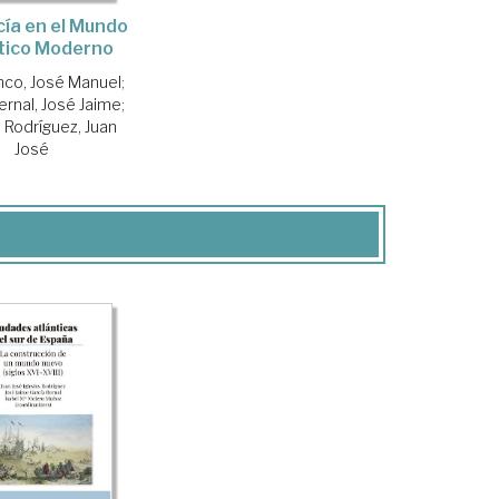
ía en el Mundo
tico Moderno
nco, José Manuel
;
ernal, José Jaime
;
s Rodríguez, Juan
José