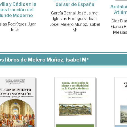
illa y Cádiz en la
del sur de España
Andaluc
onstrucción del
Atlán
García Bernal, José Jaime
;
undo Moderno
Iglesias Rodríguez, Juan
Díaz Bla
esias Rodríguez, Juan
José
;
Melero Muñoz, Isabel
García B
José
Mª
Iglesia
s libros de Melero Muñoz, Isabel Mª