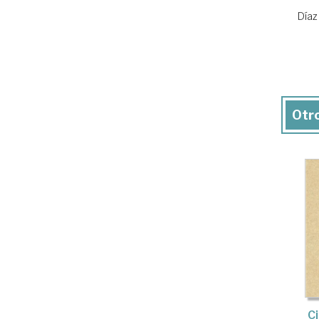
Díaz
Otro
C