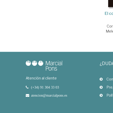
El 
Cor
Mel
¿DUD
Atención al cliente
Com
Pre
(+34) 91 304 33 03
Polí
atencion@marcialpons.es