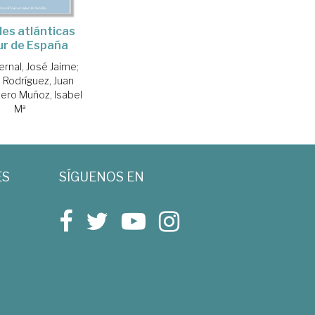
es atlánticas
ur de España
ernal, José Jaime
;
s Rodríguez, Juan
ero Muñoz, Isabel
Mª
ES
SÍGUENOS EN