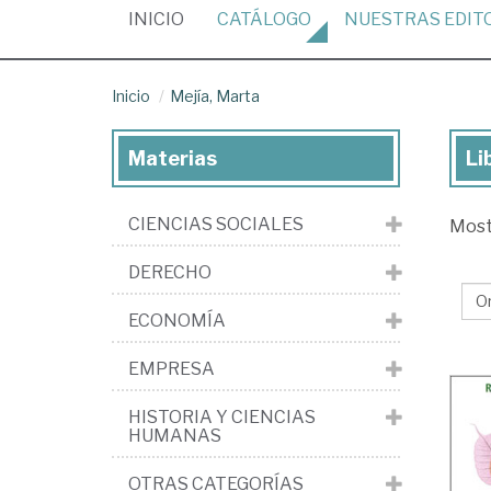
(CURRENT)
INICIO
CATÁLOGO
NUESTRAS
EDIT
Inicio
Mejía, Marta
Materias
Li
Lib
de
CIENCIAS SOCIALES
Mos
Mej
Ma
DERECHO
ECONOMÍA
EMPRESA
HISTORIA Y CIENCIAS
HUMANAS
OTRAS CATEGORÍAS