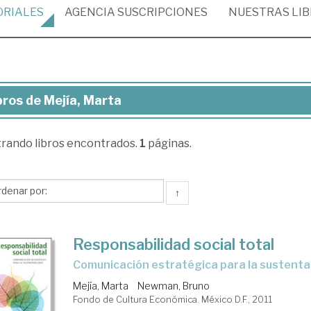
ORIALES
AGENCIA
SUSCRIPCIONES
NUESTRAS
LI
bros de Mejía, Marta
ros
trando
libros encontrados.
1
páginas.
ía,
rta
↑
Responsabilidad social total
comunicación estratégica para la sustenta
Mejía, Marta
Newman, Bruno
Fondo de Cultura Económica. México D.F., 2011