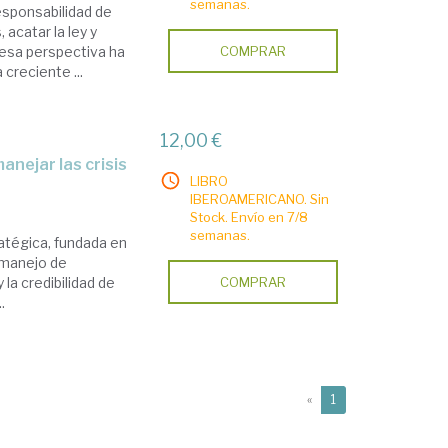
semanas.
esponsabilidad de
 acatar la ley y
, esa perspectiva ha
COMPRAR
creciente ...
12,00 €
anejar las crisis
LIBRO
IBEROAMERICANO. Sin
Stock. Envío en 7/8
semanas.
ratégica, fundada en
l manejo de
 la credibilidad de
COMPRAR
.
(current)
«
1