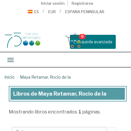
Iniciar sesión
Registrarse
ES
EUR
ESPAÑA PENINSULAR
0
Busqueda avanzada
Toggle navigation
Inicio
Maya Retamar, Rocío de la
Libros de Maya Retamar, Rocío de la
Libros
de
Mostrando
libros encontrados.
1
páginas.
Maya
Retamar,