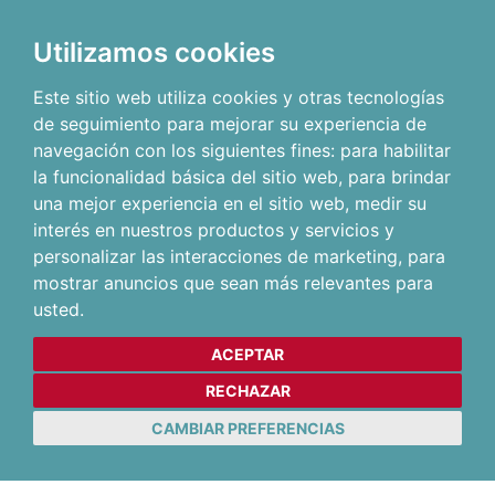
Utilizamos cookies
Este sitio web utiliza cookies y otras tecnologías
de seguimiento para mejorar su experiencia de
navegación con los siguientes fines:
para habilitar
la funcionalidad básica del sitio web
,
para brindar
una mejor experiencia en el sitio web
,
medir su
interés en nuestros productos y servicios y
personalizar las interacciones de marketing
,
para
mostrar anuncios que sean más relevantes para
usted
.
ACEPTAR
RECHAZAR
CAMBIAR PREFERENCIAS