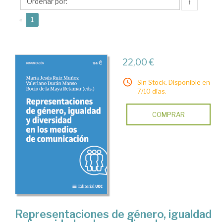
Rocío
↑
de
(current)
«
1
la
22,00 €
Sin Stock. Disponible en
7/10 días.
COMPRAR
Representaciones de género, igualdad