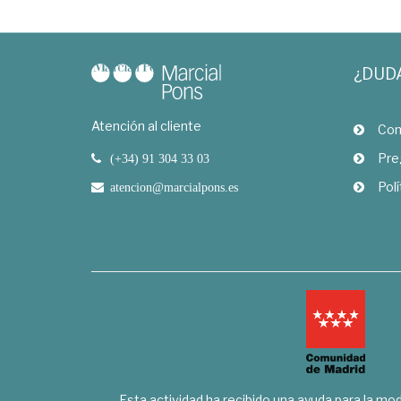
¿DUD
Atención al cliente
Com
Pre
(+34) 91 304 33 03
Polí
atencion@marcialpons.es
Esta actividad ha recibido una ayuda para la mode