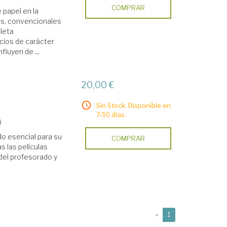
COMPRAR
papel en la
les, convencionales
pleta
cios de carácter
fluyen de ...
20,00 €
Sin Stock. Disponible en
7/10 días.
4
do esencial para su
COMPRAR
 las películas
 del profesorado y
(current)
«
1