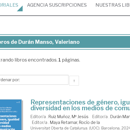
ORIALES
AGENCIA
SUSCRIPCIONES
NUESTRAS
LI
bros de Durán Manso, Valeriano
ros
trando
libros encontrados.
1
páginas.
rán
nso,
eriano
↑
Representaciones de género, igu
diversidad en los medios de com
Editor/a .
Ruiz Muñoz, Mª Jesús
Editor/a .
Durán Man
Editor/a .
Maya Retamar, Rocío de la
Universitat Oberta de Catalunya. (UOC). Barcelona, 202