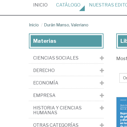
(CURRENT)
INICIO
CATÁLOGO
NUESTRAS
EDIT
Inicio
Durán Manso, Valeriano
Materias
Li
Lib
de
CIENCIAS SOCIALES
Mos
Du
Ma
DERECHO
Val
ECONOMÍA
EMPRESA
HISTORIA Y CIENCIAS
HUMANAS
OTRAS CATEGORÍAS