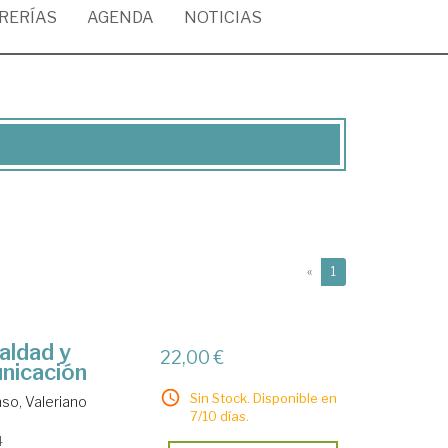
BRERÍAS
AGENDA
NOTICIAS
(current)
«
1
aldad y
22,00 €
unicación
Sin Stock. Disponible en
so, Valeriano
7/10 días.
4