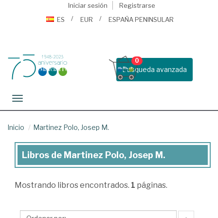
Iniciar sesión
Registrarse
ES
EUR
ESPAÑA PENINSULAR
0
Busqueda avanzada
Toggle navigation
Inicio
Martinez Polo, Josep M.
Libros de Martinez Polo, Josep M.
Libros
de
Mostrando
libros encontrados.
1
páginas.
Martinez
Polo,