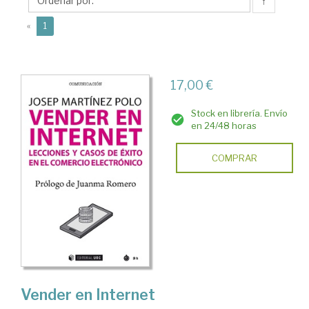
Josep
↑
M.
(current)
«
1
17,00 €
Stock en librería. Envío
en 24/48 horas
COMPRAR
Vender en Internet