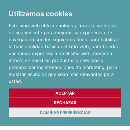
Utilizamos cookies
Este sitio web utiliza cookies y otras tecnologías
de seguimiento para mejorar su experiencia de
navegación con los siguientes fines:
para habilitar
la funcionalidad básica del sitio web
,
para brindar
una mejor experiencia en el sitio web
,
medir su
interés en nuestros productos y servicios y
personalizar las interacciones de marketing
,
para
mostrar anuncios que sean más relevantes para
usted
.
ACEPTAR
RECHAZAR
CAMBIAR PREFERENCIAS