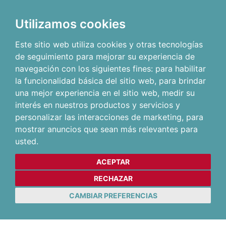
Utilizamos cookies
Este sitio web utiliza cookies y otras tecnologías
de seguimiento para mejorar su experiencia de
navegación con los siguientes fines:
para habilitar
la funcionalidad básica del sitio web
,
para brindar
una mejor experiencia en el sitio web
,
medir su
interés en nuestros productos y servicios y
personalizar las interacciones de marketing
,
para
mostrar anuncios que sean más relevantes para
usted
.
ACEPTAR
RECHAZAR
CAMBIAR PREFERENCIAS