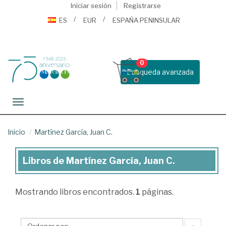
Iniciar sesión
Registrarse
ES
EUR
ESPAÑA PENINSULAR
0
Busqueda avanzada
Toggle navigation
Inicio
Martínez García, Juan C.
Libros de Martínez García, Juan C.
Libros
de
Mostrando
libros encontrados.
1
páginas.
Martínez
García,