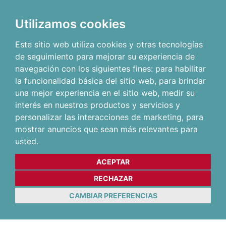
Utilizamos cookies
Este sitio web utiliza cookies y otras tecnologías
de seguimiento para mejorar su experiencia de
navegación con los siguientes fines:
para habilitar
la funcionalidad básica del sitio web
,
para brindar
una mejor experiencia en el sitio web
,
medir su
interés en nuestros productos y servicios y
personalizar las interacciones de marketing
,
para
mostrar anuncios que sean más relevantes para
usted
.
ACEPTAR
RECHAZAR
CAMBIAR PREFERENCIAS