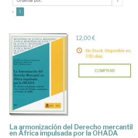
Juan
↑
C.
(current)
«
1
12,00 €
Sin Stock. Disponible en
7/10 días.
COMPRAR
La armonización del Derecho mercantil
en África impulsada por la OHADA