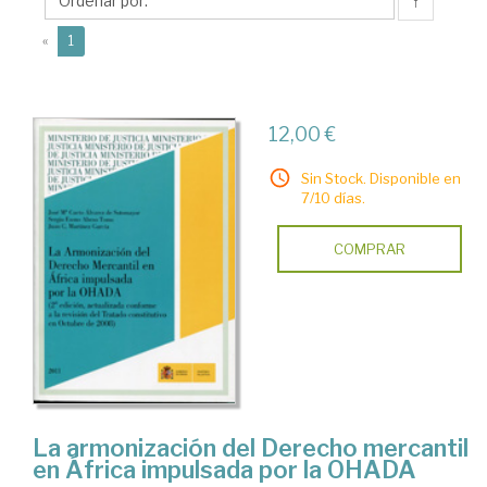
Tomo,
↑
Sergio
(current)
«
1
12,00 €
Sin Stock. Disponible en
7/10 días.
COMPRAR
La armonización del Derecho mercantil
en África impulsada por la OHADA