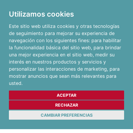
Utilizamos cookies
Este sitio web utiliza cookies y otras tecnologías
de seguimiento para mejorar su experiencia de
navegación con los siguientes fines:
para habilitar
la funcionalidad básica del sitio web
,
para brindar
una mejor experiencia en el sitio web
,
medir su
interés en nuestros productos y servicios y
personalizar las interacciones de marketing
,
para
mostrar anuncios que sean más relevantes para
usted
.
ACEPTAR
RECHAZAR
CAMBIAR PREFERENCIAS