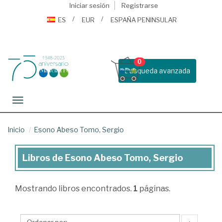
Iniciar sesión
Registrarse
ES
EUR
ESPAÑA PENINSULAR
0
Busqueda avanzada
Toggle navigation
Inicio
Esono Abeso Tomo, Sergio
Libros de Esono Abeso Tomo, Sergio
Libros
de
Mostrando
libros encontrados.
1
páginas.
Esono
Abeso