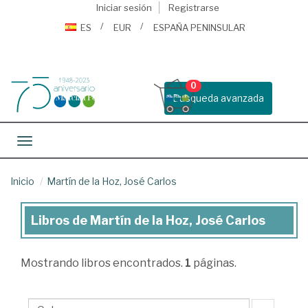
Iniciar sesión
Registrarse
ES
EUR
ESPAÑA PENINSULAR
0
Busqueda avanzada
Toggle navigation
Inicio
Martín de la Hoz, José Carlos
Libros de Martín de la Hoz, José Carlos
Libros
de
Mostrando
libros encontrados.
1
páginas.
Martín
de