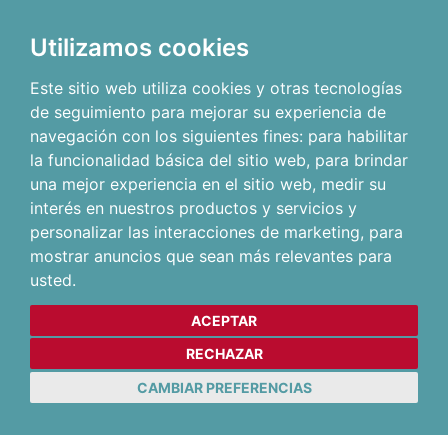
Utilizamos cookies
Este sitio web utiliza cookies y otras tecnologías
de seguimiento para mejorar su experiencia de
navegación con los siguientes fines:
para habilitar
la funcionalidad básica del sitio web
,
para brindar
una mejor experiencia en el sitio web
,
medir su
interés en nuestros productos y servicios y
personalizar las interacciones de marketing
,
para
mostrar anuncios que sean más relevantes para
usted
.
ACEPTAR
RECHAZAR
CAMBIAR PREFERENCIAS