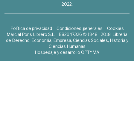
2022.
Política de privacidad
Condiciones generales
Cookies
Marcial Pons Librero S.L. - B82947326 © 1948 - 2018. Librería
de Derecho, Economía, Empresa, Ciencias Sociales, Historia y
Ciencias Humanas
Hospedaje y desarrollo
OPTYMA