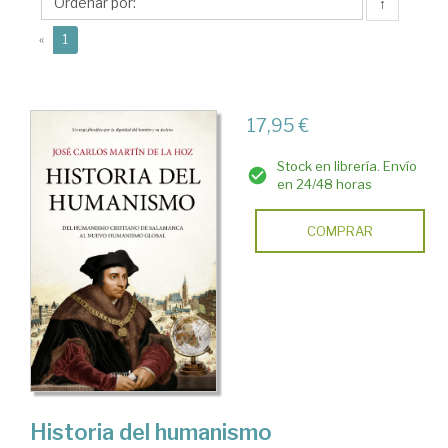
la
↑
Hoz,
(current)
«
1
José
Carlos
17,95 €
Stock en librería. Envío
en 24/48 horas
COMPRAR
Historia del humanismo