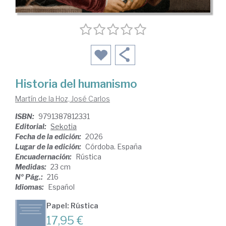
Historia del humanismo
Martín de la Hoz, José Carlos
ISBN:
9791387812331
Editorial:
Sekotia
Fecha de la edición:
2026
Lugar de la edición:
Córdoba. España
Encuadernación:
Rústica
Medidas:
23 cm
Nº Pág.:
216
Idiomas:
Español
Papel: Rústica
17,95 €