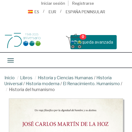
Iniciar sesión
Registrarse
ES
EUR
ESPAÑA PENINSULAR
0
Busqueda avanzada
Toggle navigation
Inicio
Libros
Historia y Ciencias Humanas
/
Historia
Universal
/
Historia moderna
/
El Renacimiento. Humanismo
/
Historia del humanismo