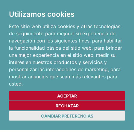
Utilizamos cookies
Este sitio web utiliza cookies y otras tecnologías
de seguimiento para mejorar su experiencia de
navegación con los siguientes fines:
para habilitar
la funcionalidad básica del sitio web
,
para brindar
una mejor experiencia en el sitio web
,
medir su
interés en nuestros productos y servicios y
personalizar las interacciones de marketing
,
para
mostrar anuncios que sean más relevantes para
usted
.
ACEPTAR
RECHAZAR
CAMBIAR PREFERENCIAS