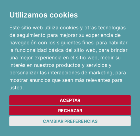
Utilizamos cookies
Este sitio web utiliza cookies y otras tecnologías
de seguimiento para mejorar su experiencia de
navegación con los siguientes fines:
para habilitar
la funcionalidad básica del sitio web
,
para brindar
una mejor experiencia en el sitio web
,
medir su
interés en nuestros productos y servicios y
personalizar las interacciones de marketing
,
para
mostrar anuncios que sean más relevantes para
usted
.
ACEPTAR
RECHAZAR
CAMBIAR PREFERENCIAS