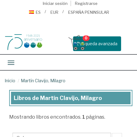
Iniciar sesión
Registrarse
ES
EUR
ESPAÑA PENINSULAR
0
Busqueda avanzada
Toggle navigation
Inicio
Martín Clavijo, Milagro
Libros de Martín Clavijo, Milagro
Libros
de
Mostrando
libros encontrados.
1
páginas.
Martín
Clavijo,