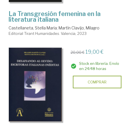
La Transgresión femenina en la
literatura italiana
Castellaneta, Stella Maria
;
Martín Clavijo, Milagro
Editorial Tirant Humanidades. Valencia, 2023
19,00 €
20,00 €
Stock en librería. Envío
en 24/48 horas
COMPRAR