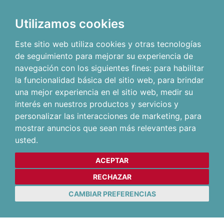
Utilizamos cookies
Este sitio web utiliza cookies y otras tecnologías
de seguimiento para mejorar su experiencia de
navegación con los siguientes fines:
para habilitar
la funcionalidad básica del sitio web
,
para brindar
una mejor experiencia en el sitio web
,
medir su
interés en nuestros productos y servicios y
personalizar las interacciones de marketing
,
para
mostrar anuncios que sean más relevantes para
usted
.
ACEPTAR
RECHAZAR
CAMBIAR PREFERENCIAS