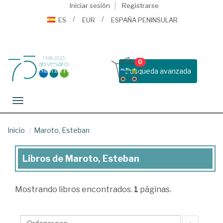
Iniciar sesión
Registrarse
ES
EUR
ESPAÑA PENINSULAR
0
Busqueda avanzada
Toggle navigation
Inicio
Maroto, Esteban
Libros de Maroto, Esteban
Libros
de
Mostrando
libros encontrados.
1
páginas.
Maroto,
Esteban