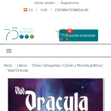
Iniciar sesión
Registrarse
ES
EUR
ESPAÑA PENINSULAR
0
Busqueda avanzada
Toggle navigation
Inicio
Libros
Otras Categorías
/
Cómic y Novela gráfica
/
Vlad Dracula