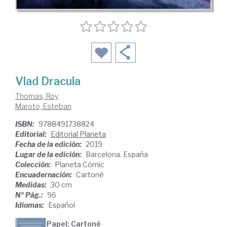
Vlad Dracula
Thomas, Roy
Maroto, Esteban
ISBN:
9788491738824
Editorial:
Editorial Planeta
Fecha de la edición:
2019
Lugar de la edición:
Barcelona. España
Colección:
Planeta Cómic
Encuadernación:
Cartoné
Medidas:
30 cm
Nº Pág.:
96
Idiomas:
Español
Papel: Cartoné