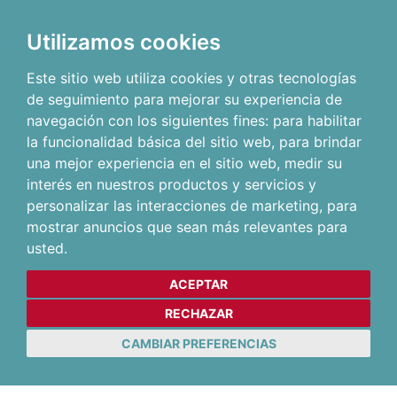
Utilizamos cookies
Este sitio web utiliza cookies y otras tecnologías
de seguimiento para mejorar su experiencia de
navegación con los siguientes fines:
para habilitar
la funcionalidad básica del sitio web
,
para brindar
una mejor experiencia en el sitio web
,
medir su
interés en nuestros productos y servicios y
personalizar las interacciones de marketing
,
para
mostrar anuncios que sean más relevantes para
usted
.
ACEPTAR
RECHAZAR
CAMBIAR PREFERENCIAS