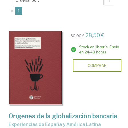
Carlos
↑
(current)
«
1
28,50 €
30,00 €
Stock en librería. Envío
en 24/48 horas
COMPRAR
Orígenes de la globalización bancaria
experiencias de España y América Latina