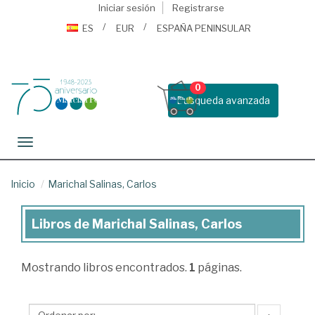
Iniciar sesión
Registrarse
ES
EUR
ESPAÑA PENINSULAR
0
Busqueda avanzada
Toggle navigation
Inicio
Marichal Salinas, Carlos
Libros de Marichal Salinas, Carlos
Libros
de
Mostrando
libros encontrados.
1
páginas.
Marichal
Salinas,