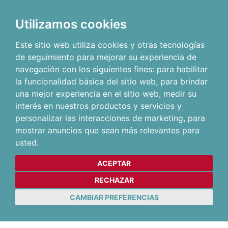
Utilizamos cookies
Este sitio web utiliza cookies y otras tecnologías
de seguimiento para mejorar su experiencia de
navegación con los siguientes fines:
para habilitar
la funcionalidad básica del sitio web
,
para brindar
una mejor experiencia en el sitio web
,
medir su
interés en nuestros productos y servicios y
personalizar las interacciones de marketing
,
para
mostrar anuncios que sean más relevantes para
usted
.
ACEPTAR
RECHAZAR
CAMBIAR PREFERENCIAS