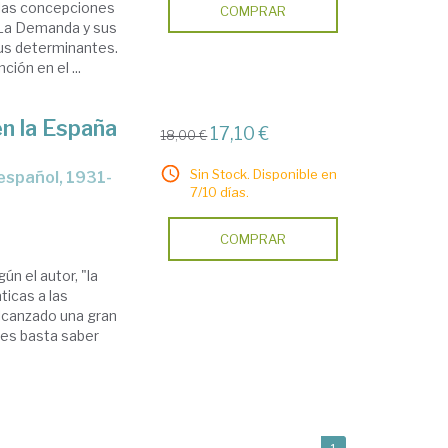
 las concepciones
COMPRAR
. La Demanda y sus
sus determinantes.
ción en el ...
n la España
17,10 €
18,00 €
Sin Stock. Disponible en
7/10 días.
COMPRAR
n el autor, "la
ticas a las
alcanzado una gran
les basta saber