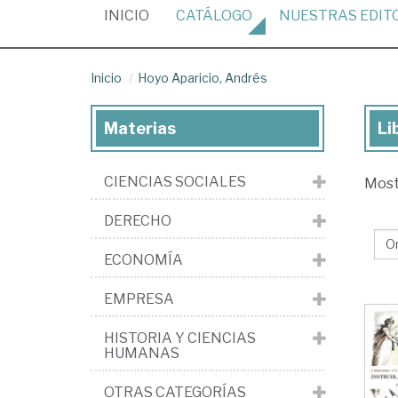
(CURRENT)
INICIO
CATÁLOGO
NUESTRAS
EDIT
Inicio
Hoyo Aparicio, Andrés
Materias
Li
Lib
de
CIENCIAS SOCIALES
Mos
Ho
Apa
DERECHO
An
ECONOMÍA
EMPRESA
HISTORIA Y CIENCIAS
HUMANAS
OTRAS CATEGORÍAS