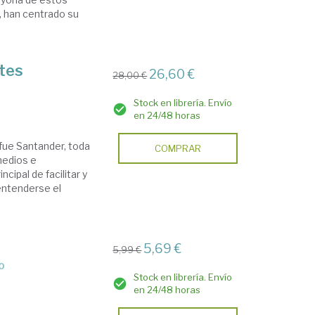
, han centrado su
tes
26,60 €
28,00 €
Stock en librería. Envío
en 24/48 horas
fue Santander, toda
COMPRAR
medios e
ncipal de facilitar y
entenderse el
5,69 €
5,99 €
o
Stock en librería. Envío
en 24/48 horas