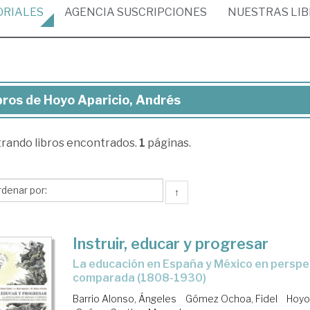
ORIALES
AGENCIA
SUSCRIPCIONES
NUESTRAS
LI
bros de Hoyo Aparicio, Andrés
ros
trando
libros encontrados.
1
páginas.
yo
ricio,
drés
↑
Instruir, educar y progresar
la educación en España y México en perspectiva
comparada (1808-1930)
Barrio Alonso, Ángeles
Gómez Ochoa, Fidel
Hoyo