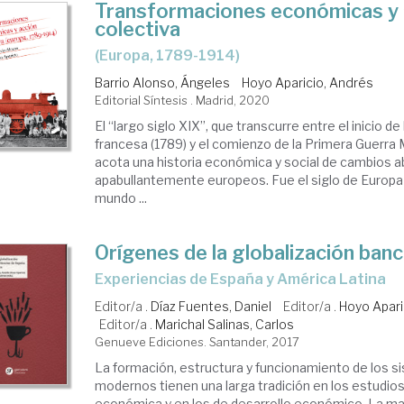
Transformaciones económicas y 
colectiva
(Europa, 1789-1914)
Barrio Alonso, Ángeles
Hoyo Aparicio, Andrés
Editorial Síntesis . Madrid, 2020
El “largo siglo XIX”, que transcurre entre el inicio de
francesa (1789) y el comienzo de la Primera Guerra M
acota una historia económica y social de cambios 
apabullantemente europeos. Fue el siglo de Europa 
mundo ...
Orígenes de la globalización banc
experiencias de España y América Latina
Editor/a .
Díaz Fuentes, Daniel
Editor/a .
Hoyo Apari
Editor/a .
Marichal Salinas, Carlos
Genueve Ediciones. Santander, 2017
La formación, estructura y funcionamiento de los s
modernos tienen una larga tradición en los estudios
económica y en los de desarrollo económico. La ma