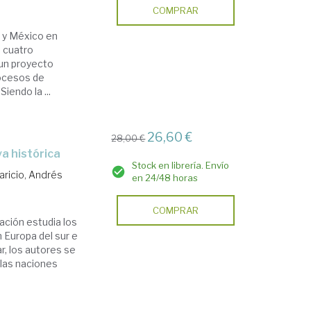
COMPRAR
a y México en
 cuatro
 un proyecto
rocesos de
iendo la ...
26,60 €
28,00 €
va histórica
Stock en librería. Envío
ricio, Andrés
en 24/48 horas
COMPRAR
ación estudia los
 Europa del sur e
r, los autores se
 las naciones