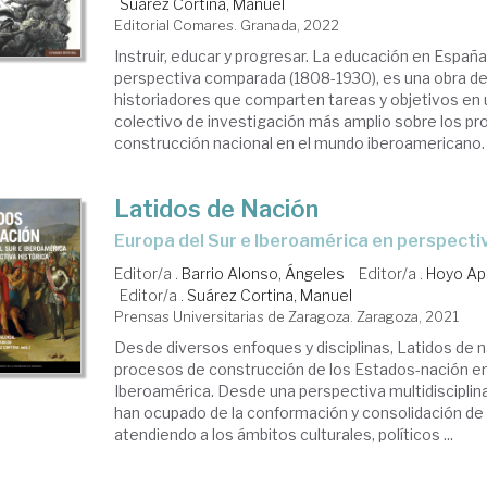
Suárez Cortina, Manuel
Editorial Comares. Granada, 2022
Instruir, educar y progresar. La educación en Españ
perspectiva comparada (1808-1930), es una obra de
historiadores que comparten tareas y objetivos en
colectivo de investigación más amplio sobre los p
construcción nacional en el mundo iberoamericano. S
Latidos de Nación
Europa del Sur e Iberoamérica en perspecti
Editor/a .
Barrio Alonso, Ángeles
Editor/a .
Hoyo Apa
Editor/a .
Suárez Cortina, Manuel
Prensas Universitarias de Zaragoza. Zaragoza, 2021
Desde diversos enfoques y disciplinas, Latidos de n
procesos de construcción de los Estados-nación en
Iberoamérica. Desde una perspectiva multidisciplina
han ocupado de la conformación y consolidación de
atendiendo a los ámbitos culturales, políticos ...