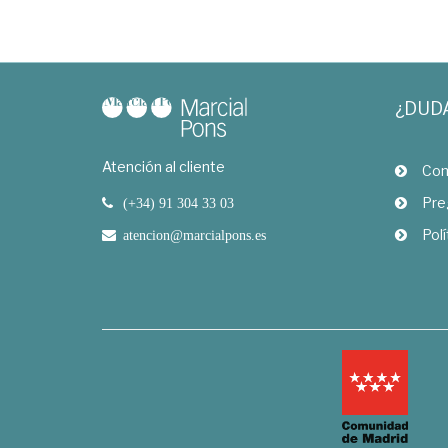
¿DUD
Atención al cliente
Com
Pre
(+34) 91 304 33 03
Polí
atencion@marcialpons.es