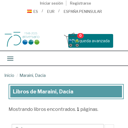
Iniciar sesión
Registrarse
ES
EUR
ESPAÑA PENINSULAR
0
Busqueda avanzada
Toggle navigation
Inicio
Maraini, Dacia
Libros de Maraini, Dacia
Libros
de
Mostrando
libros encontrados.
1
páginas.
Maraini,
Dacia