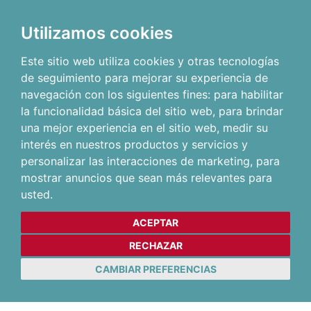
Utilizamos cookies
Este sitio web utiliza cookies y otras tecnologías
de seguimiento para mejorar su experiencia de
navegación con los siguientes fines:
para habilitar
la funcionalidad básica del sitio web
,
para brindar
una mejor experiencia en el sitio web
,
medir su
interés en nuestros productos y servicios y
personalizar las interacciones de marketing
,
para
mostrar anuncios que sean más relevantes para
usted
.
ACEPTAR
RECHAZAR
CAMBIAR PREFERENCIAS