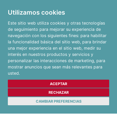
Utilizamos cookies
Este sitio web utiliza cookies y otras tecnologías
de seguimiento para mejorar su experiencia de
navegación con los siguientes fines:
para habilitar
la funcionalidad básica del sitio web
,
para brindar
una mejor experiencia en el sitio web
,
medir su
interés en nuestros productos y servicios y
personalizar las interacciones de marketing
,
para
mostrar anuncios que sean más relevantes para
usted
.
ACEPTAR
RECHAZAR
CAMBIAR PREFERENCIAS